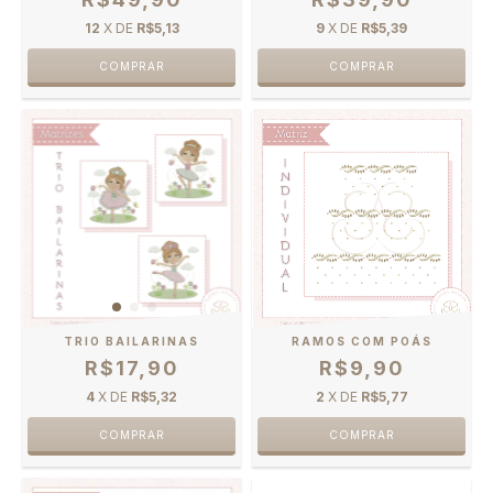
12
X DE
R$5,13
9
X DE
R$5,39
TRIO BAILARINAS
RAMOS COM POÁS
R$17,90
R$9,90
4
X DE
R$5,32
2
X DE
R$5,77